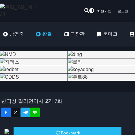
회원가입
로그인
방영중
완결
극장판
북마크
반역성 밀리언아서 2기 7화
Bookmark