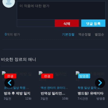
삭제
댓글 등록
0
개의 평가
기본정렬
역순정렬
별점순
비슷한 장르의 애니
완결
방영중
방영중
마
부활동
액션
판타지
코미디
모험
학원
일상
음악
코미디
판타지
반역성 밀리언아서
뱅드림! 유메미타
LV999의 마을사람
3일전
10화
7시간전
방영중
1일전
방영중