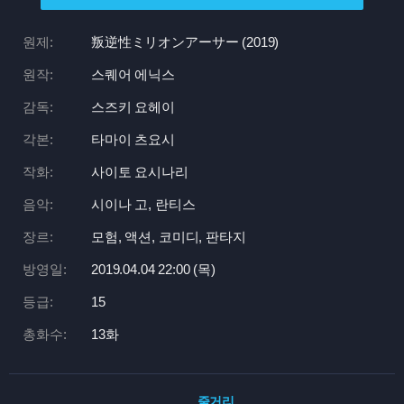
원제:
叛逆性ミリオンアーサー (2019)
원작:
스퀘어 에닉스
감독:
스즈키 요헤이
각본:
타마이 츠요시
작화:
사이토 요시나리
음악:
시이나 고, 란티스
장르:
모험, 액션, 코미디, 판타지
방영일:
2019.04.04 22:
00 (목)
등급:
15
총화수:
13화
줄거리