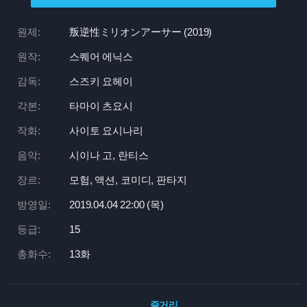
원제:
叛逆性ミリオンアーサー (2019)
원작:
스퀘어 에닉스
감독:
스즈키 요헤이
각본:
타마이 츠요시
작화:
사이토 요시나리
음악:
시이나 고, 란티스
장르:
모험, 액션, 코미디, 판타지
방영일:
2019.04.04 22:
00 (목)
등급:
15
총화수:
13화
줄거리