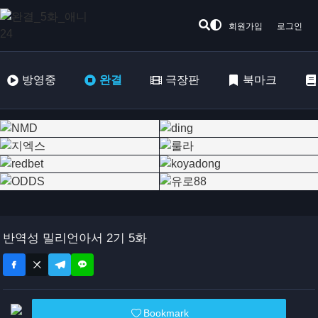
회원가입
로그인
방영중
완결
극장판
북마크
반역성 밀리언아서 2기 5화
Bookmark