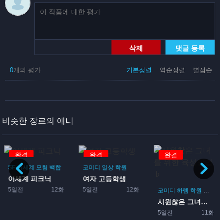
삭제
댓글 등록
0
개의 평가
기본정렬
역순정렬
별점순
비슷한 장르의 애니
완결
완결
완결
SF
이세계
모험
백합
코미디
일상
학원
이세계 피크닉
여자 고등학생
5일전
12화
5일전
12화
코미디
하렘
학원
로맨
시원찮은 그녀를 위한 육성방...
5일전
11화