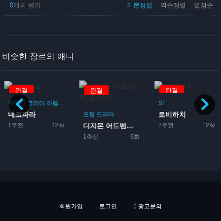
0
개의 평가
기본정렬
역순정렬
별점순
비슷한 장르의 애니
완결
완결
완결
판타지
코미디
하렘
드라마
로맨스
SF
네코파라
로비하치
이돌
모험
드라마
1주전
12화
2주전
12화
디지몬 어드벤쳐 트라이
1주전
6화
회원가입
로그인
광고문의