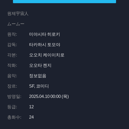
원제宇宙人
ムームー
원작:
미야시타 히로키
감독:
타카하시 토모야
각본:
오오치 케이이치로
작화:
오오타 켄지
음악:
정보없음
장르:
SF, 코미디
방영일:
2025.04.10 00:
00 (목)
등급:
12
총화수:
24