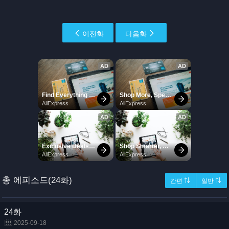
이전화
다음화
총 에피소드(24화)
간편 ⇅
일반 ⇅
24화
2025-09-18