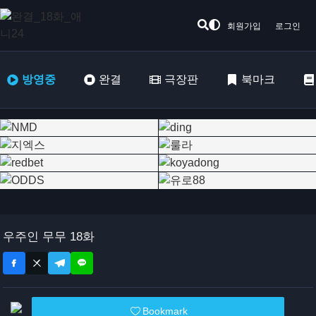
회원가입
로그인
방영중
완결
극장판
북마크
우주인 무무 18화
Bookmark