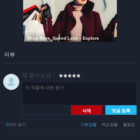
리뷰
제 점수는요：
삭제
댓글 등록
0
개의 평가
기본정렬
역순정렬
별점순