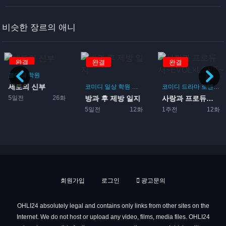
비슷한 장르의 애니
완결
완결
완결
코미디
학원
세토의 신부
게임
코미디
일상
학원
드라마
부활동
코미디
드라마
로맨스
5일전
26화
방과 후 제방 일지
사랑과 프로듀서~EVOL×L...
5일전
12화
1주전
12화
회원가입
로그인
광고문의
OHLI24 absolutely legal and contains only links from other sites on the
Internet. We do not host or upload any video, films, media files. OHLI24