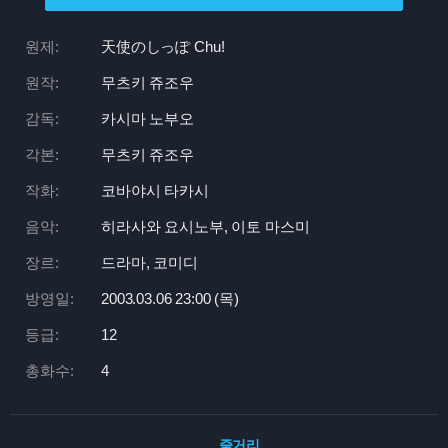
원제:
天使のしっぽ Chu!
원작:
무츠키 쥬조우
감독:
카시마 노부오
각본:
무츠키 쥬조우
작화:
코바야시 타카시
음악:
히라사와 요시노부, 이토 마스미
장르:
드라마, 코미디
방영일:
2003.03.06 23:
00 (목)
등급:
12
총화수:
4
줄거리