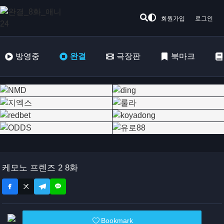
회원가입
로그인
방영중
완결
극장판
북마크
케모노 프렌즈 2 8화
Bookmark