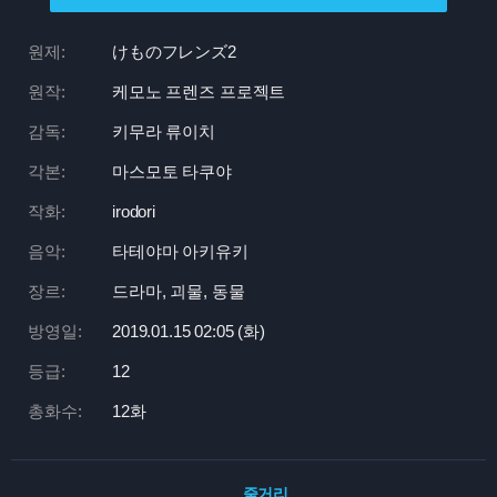
원제:
けものフレンズ2
원작:
케모노 프렌즈 프로젝트
감독:
키무라 류이치
각본:
마스모토 타쿠야
작화:
irodori
음악:
타테야마 아키유키
장르:
드라마, 괴물, 동물
방영일:
2019.01.15 02:
05 (화)
등급:
12
총화수:
12화
줄거리