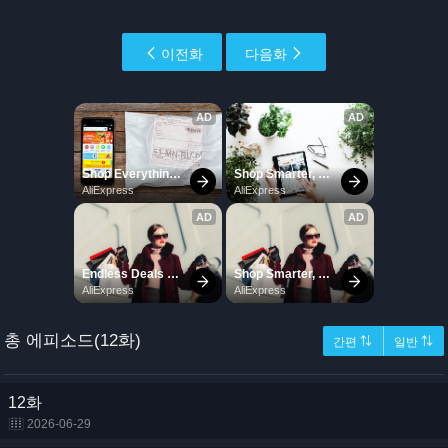
이전화
다음화
총 에피소드(12화)
간편 ⇅
일반 ⇅
12화
2026-06-29