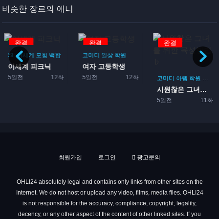
비슷한 장르의 애니
완결
완결
완결
SF
이세계
모험
백합
코미디
일상
학원
이세계 피크닉
여자 고등학생
5일전
12화
5일전
12화
코미디
하렘
학원
로맨
시원찮은 그녀를 위한 육성방...
5일전
11화
회원가입
로그인
광고문의
OHLI24 absolutely legal and contains only links from other sites on the
Internet. We do not host or upload any video, films, media files. OHLI24
is not responsible for the accuracy, compliance, copyright, legality,
decency, or any other aspect of the content of other linked sites. If you