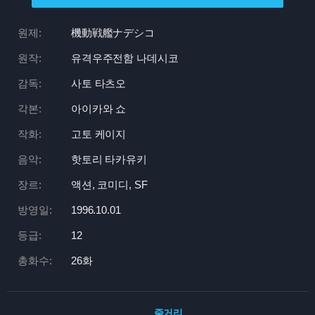
원제:
機動戦艦ナデシコ
원작:
유격우주전함 나데시코
감독:
사토 타츠오
각본:
아이카와 쇼
작화:
고토 케이지
음악:
핫토리 타카유키
장르:
액션, 코미디, SF
방영일:
1996.10.01
등급:
12
총화수:
26화
줄거리