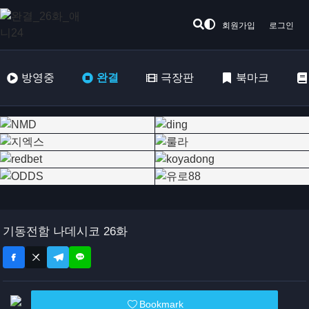
회원가입
로그인
방영중
완결
극장판
북마크
기동전함 나데시코 26화
Bookmark