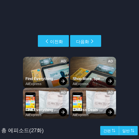
이전화
다음화
총 에피소드(27화)
간편 ⇅
일반 ⇅