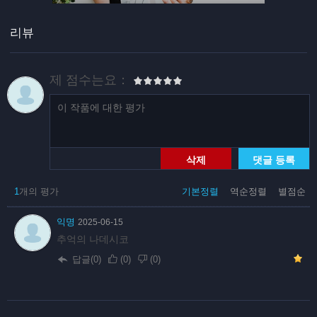
리뷰
제 점수는요：
삭제
댓글 등록
1
개의 평가
기본정렬
역순정렬
별점순
익명
2025-06-15
추억의 나데시코
답글(0)
(
0
)
(
0
)