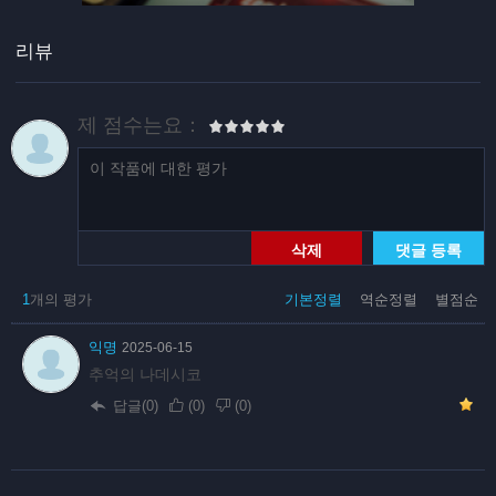
리뷰
제 점수는요：
삭제
댓글 등록
1
개의 평가
기본정렬
역순정렬
별점순
익명
2025-06-15
추억의 나데시코
답글(0)
(
0
)
(
0
)