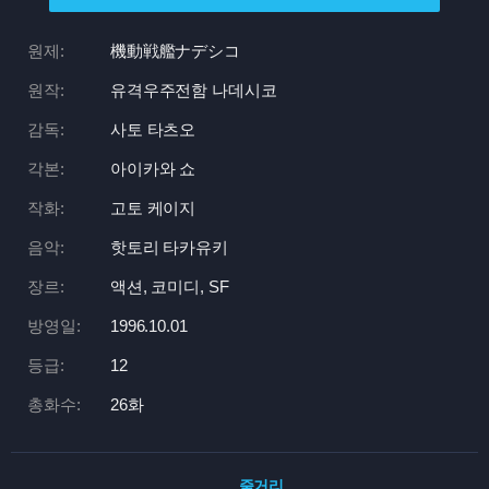
원제:
機動戦艦ナデシコ
원작:
유격우주전함 나데시코
감독:
사토 타츠오
각본:
아이카와 쇼
작화:
고토 케이지
음악:
핫토리 타카유키
장르:
액션, 코미디, SF
방영일:
1996.10.01
등급:
12
총화수:
26화
줄거리