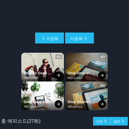
이전화
다음화
총 에피소드(27화)
간편 ⇅
일반 ⇅