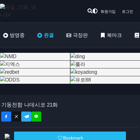
회원가입
로그인
방영중
완결
극장판
북마크
기동전함 나데시코 21화
Bookmark