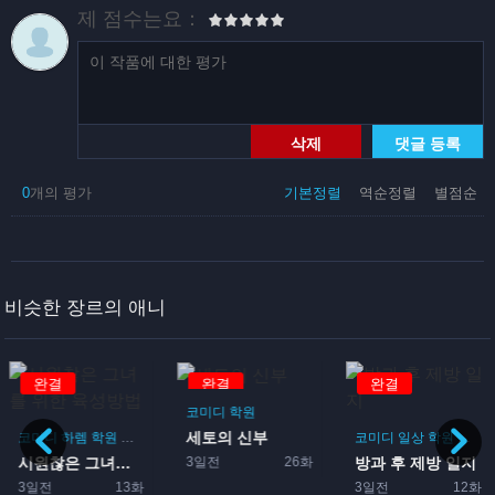
제 점수는요：
삭제
댓글 등록
0
개의 평가
기본정렬
역순정렬
별점순
비슷한 장르의 애니
완결
완결
완결
코미디
학원
세토의 신부
코미디
하렘
학원
로맨스
게임
코미디
일상
학원
드라
3일전
26화
시원찮은 그녀를 위한 육성방...
방과 후 제방 일지
게임
3일전
13화
3일전
12화