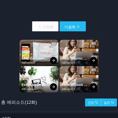
이전화
다음화
총 에피소드(12화)
간편 ⇅
일반 ⇅