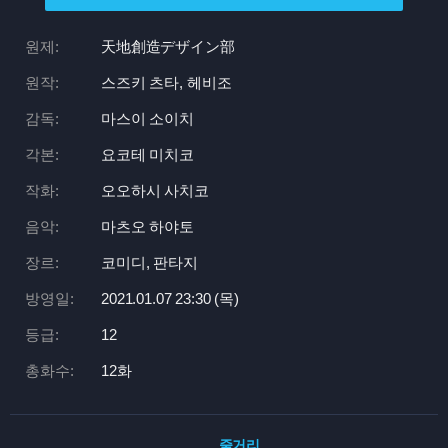
원제:
天地創造デザイン部
원작:
스즈키 츠타, 헤비조
감독:
마스이 소이치
각본:
요코테 미치코
작화:
오오하시 사치코
음악:
마츠오 하야토
장르:
코미디, 판타지
방영일:
2021.01.07 23:
30 (목)
등급:
12
총화수:
12화
줄거리