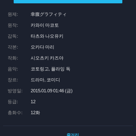
원제:
幸腹グラフィティ
원작:
카와이 마코토
감독:
타츠와 나오유키
각본:
오카다 마리
작화:
시오츠키 카즈야
음악:
코토링고, 플라잉 독
장르:
드라마, 코미디
방영일:
2015.01.09 01:
46 (금)
등급:
12
총화수:
12화
줄거리