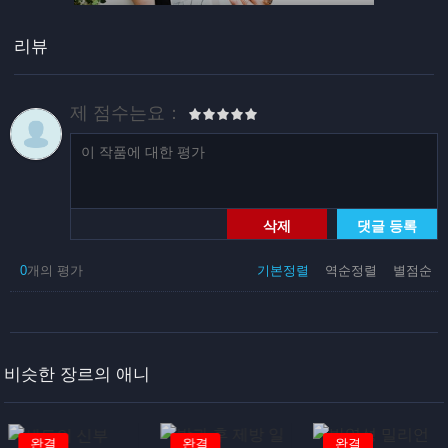
리뷰
제 점수는요：
삭제
댓글 등록
0
개의 평가
기본정렬
역순정렬
별점순
비슷한 장르의 애니
완결
완결
완결