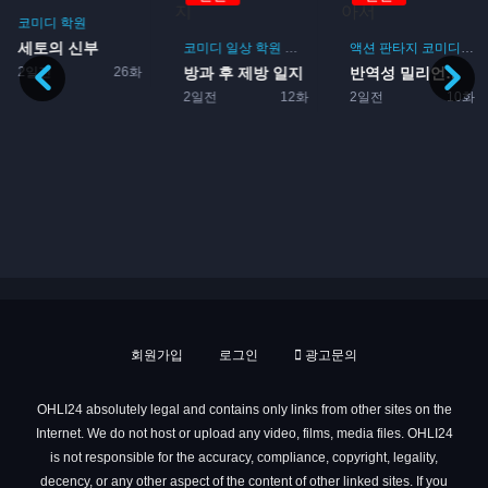
코미디
학원
세토의 신부
게임
코미디
일상
학원
드라마
부활동
액션
판타지
코미디
모
2일전
26화
방과 후 제방 일지
반역성 밀리언아서
2일전
12화
2일전
10화
회원가입
로그인
광고문의
OHLI24 absolutely legal and contains only links from other sites on the
Internet. We do not host or upload any video, films, media files. OHLI24
is not responsible for the accuracy, compliance, copyright, legality,
decency, or any other aspect of the content of other linked sites. If you