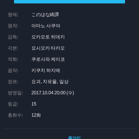
원제:
このはな綺譚
원작:
아마노 사쿠야
감독:
오카모토 히데키
각본:
요시오카 타카오
작화:
쿠로사와 케이코
음악:
키쿠치 하지메
장르:
요괴, 치유물, 일상
방영일:
2017.10.04 20:
00 (수)
등급:
15
총화수:
12화
줄거리