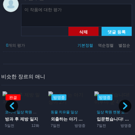
삭제
댓글 등록
0
개의 평가
기본정렬
역순정렬
별점순
비슷한 장르의 애니
완결
방영중
방영중
코미디
일상
학원
드라마
부활동
동물
치유물
일상
일상
학원
멘붕
코미디
방과 후 제방 일지
외출하는 아기 상어 2기
입문했습니다! 이루마 군 4...
5일전
12화
7일전
방영중
7일전
방영중