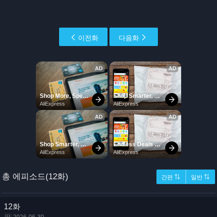
이전화
다음화
총 에피소드(12화)
간편 ⇅
일반 ⇅
12화