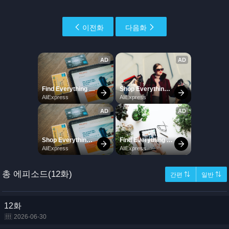
이전화
다음화
총 에피소드(12화)
간편 ⇅
일반 ⇅
12화
2026-06-30