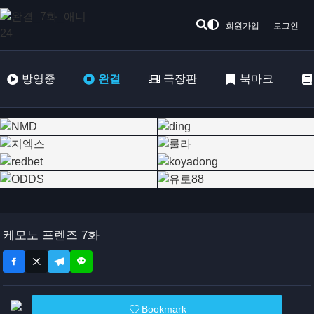
회원가입
로그인
방영중
완결
극장판
북마크
케모노 프렌즈 7화
Bookmark