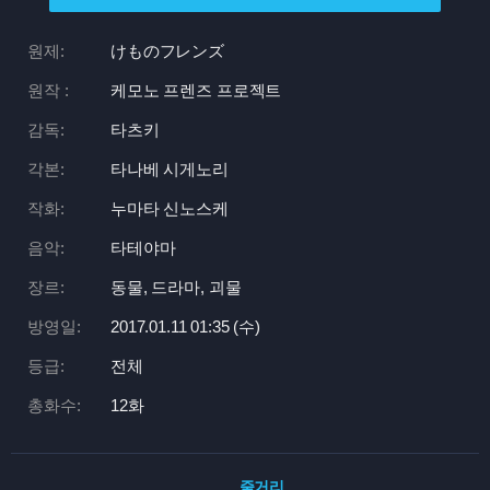
원제:
けものフレンズ
원작 :
케모노 프렌즈 프로젝트
감독:
타츠키
각본:
타나베 시게노리
작화:
누마타 신노스케
음악:
타테야마
장르:
동물, 드라마, 괴물
방영일:
2017.01.11 01:
35 (수)
등급:
전체
총화수:
12화
줄거리