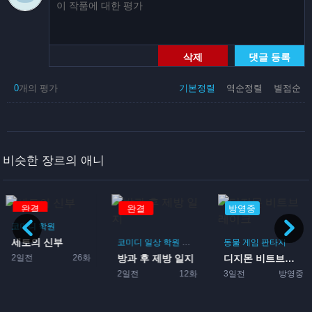
삭제
댓글 등록
0
개의 평가
기본정렬
역순정렬
별점순
비슷한 장르의 애니
완결
완결
방영중
코미디
학원
세토의 신부
게임
코미디
일상
학원
드라마
부활동
동물
게임
판타지
2일전
26화
방과 후 제방 일지
디지몬 비트브레이크
2일전
12화
3일전
방영중