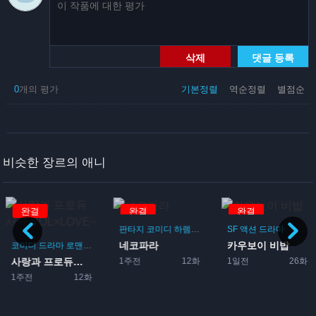
삭제
댓글 등록
0
개의 평가
기본정렬
역순정렬
별점순
비슷한 장르의 애니
완결
완결
완결
판타지
코미디
하렘
드라마
로맨스
SF
액션
드라마
코미디
일상
학원
네코파라
카우보이 비밥
여자 고등학생
아이돌
1주전
12화
1일전
26화
2일전
화