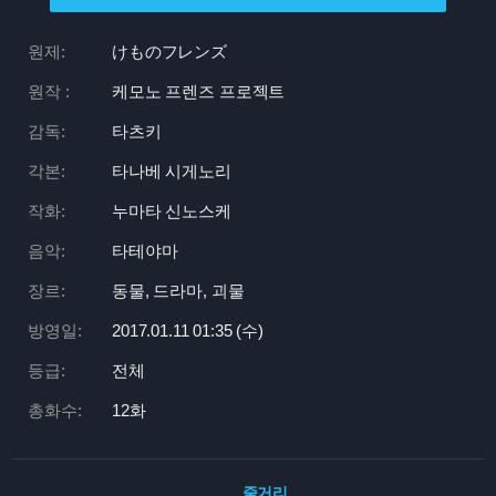
원제:
けものフレンズ
원작 :
케모노 프렌즈 프로젝트
감독:
타츠키
각본:
타나베 시게노리
작화:
누마타 신노스케
음악:
타테야마
장르:
동물, 드라마, 괴물
방영일:
2017.01.11 01:
35 (수)
등급:
전체
총화수:
12화
줄거리