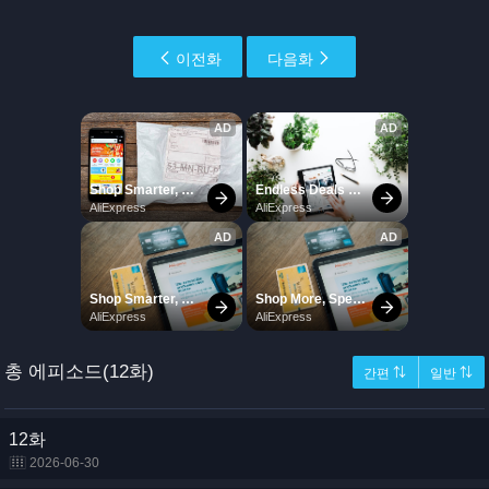
이전화
다음화
총 에피소드(12화)
간편 ⇅
일반 ⇅
12화
2026-06-30