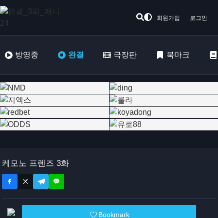
회원가입
로그인
방영중
완결
극장판
북마크
케모노 프렌즈 3화
Bookmark