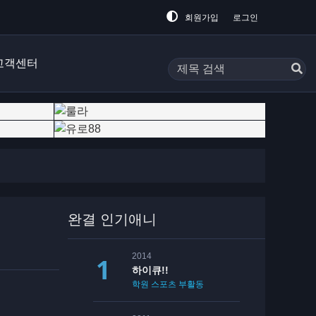
회원가입
로그인
고객센터
완결 인기애니
2014
하이큐!!
학원
스포츠
부활동