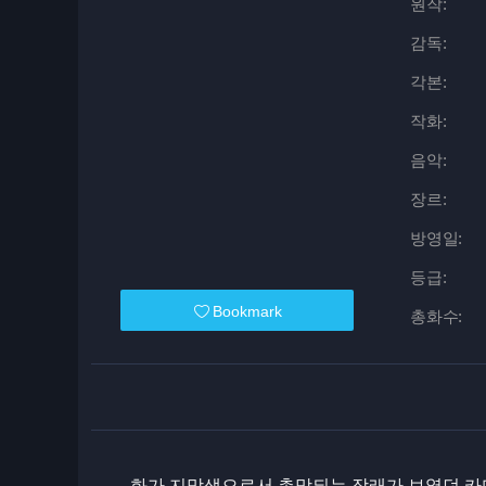
원작:
감독:
각본:
작화:
음악:
장르:
방영일:
등급:
Bookmark
총화수:
화가 지망생으로서 총망되는 장래가 보였던 