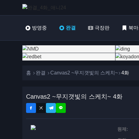
방영중
완결
극장판
북마
홈
완결
Canvas2 ~무지갯빛의 스케치~
4화
Canvas2 ~무지갯빛의 스케치~ 4화
원제: