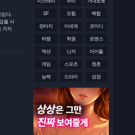
미스테리
추리
거대로봇
SF
모험
백합
고있다.
감을 사
판타지
이세계
코미디
을 가지
하렘
학원
로맨스
액션
닌자
아이돌
게임
스포츠
청춘
능력
드라마
성장