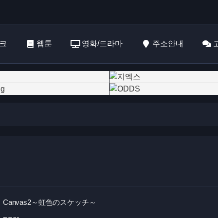
크
웹툰
영화/드라마
주소안내
Canvas2～虹色のスケッチ～