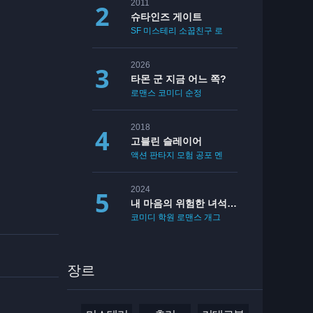
2011
슈타인즈 게이트
SF
미스테리
소꿉친구
로맨스
2026
타몬 군 지금 어느 쪽?
로맨스
코미디
순정
2018
고블린 슬레이어
액션
판타지
모험
공포
멘붕
19
2024
내 마음의 위험한 녀석 2기
코미디
학원
로맨스
개그
장르