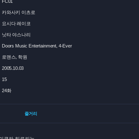
FC01
카와사키 이츠로
요시다 레이코
닛타 야스나리
Doors Music Entertainment, 4-Ever
로맨스, 학원
2005.10.03
15
24화
줄거리
카미쿠라 히로키는