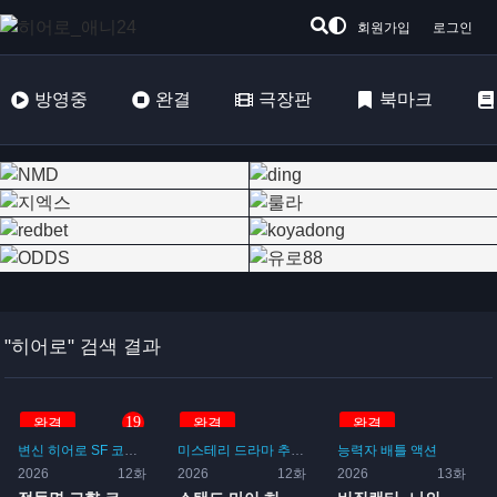
회원가입
로그인
방영중
완결
극장판
북마크
"히어로" 검색 결과
19
완결
완결
완결
변신
히어로
SF
코미디
일상
미스테리
드라마
추리
범죄
능력자 배틀
액션
2026
12화
2026
12화
2026
13화