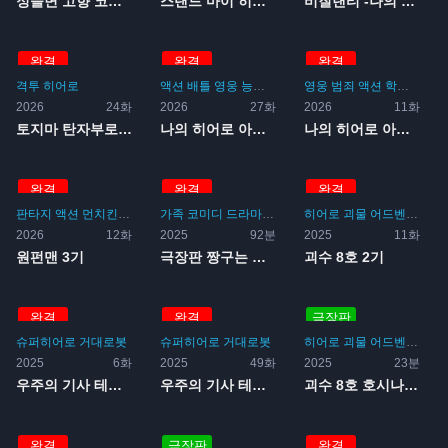
정들면 고향 코스모스장
스탠드 마이 히어로즈 PIE...
비질랜티 -나의 히어로 아카...
완결
완결
완결
격투
히어로
액션
배틀
영웅
능력
학원
범죄
영웅
범죄
액션
학원
능력
2026
24화
2026
27화
2026
11화
토지마 탄자부로는 가면라이더...
나의 히어로 아카데미아 5기
나의 히어로 아카데미아 파이...
완결
완결
완결
판타지
액션
먼치킨
배틀
코미디
가족
일상
코미디
능력
드라마
히어로
거대로봇
전투
히어로
액션
슈퍼히어로
괴물
어드벤처
시간여
SF
2026
12화
2025
92분
2025
11화
원펀맨 3기
극장판 짱구는 못말려 극장판...
괴수 8호 2기
완결
완결
극장판
슈퍼히어로
거대로봇
슈퍼히어로
거대로봇
히어로
괴물
어드벤처
SF
2025
6화
2025
49화
2025
23분
우주의 기사 테카맨 블레이드...
우주의 기사 테카맨 블레이드
괴수 8호 호시나의 휴일
완결
극장판
완결