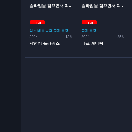
슬라임을 잡으면서 300년,...
슬라임을 잡으면서 300년,...
완결
완결
액션
배틀
능력
퇴마
유령
전투
일상
퇴마
유령
2024
13화
2024
25화
샤먼킹 플라워즈
다크 개더링