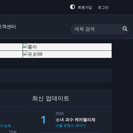
회원가입
로그인
고객센터
최신 업데이트
2026
소녀 괴수 캐러멜리제
괴물
로맨스
코미디
마
능력
드라마
유령
일상
요괴
기타
25화