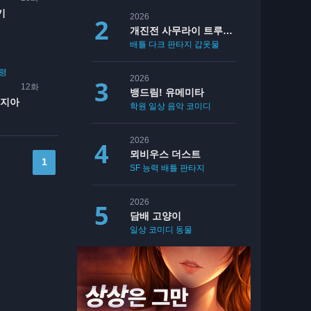
기
2026
개진전 사무라이 트루퍼 2쿨
배틀
다크 판타지
갑옷물
아포칼립스물
령
2026
12화
뱅드림! 유메미타
네지아
학원
일상
음악
코미디
2026
뫼비우스 더스트
1
SF
능력
배틀
판타지
2026
담배 고양이
일상
코미디
동물