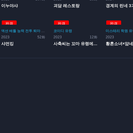
이누야샤
괴담 레스토랑
경계의 린네 3
완결
완결
완결
액션
배틀
능력
전투
퇴마
유령
코미디
유령
미스테리
학원
유
2023
52화
2023
12화
2023
샤먼킹
사축씨는 꼬마 유령에게 치유...
황혼소녀×암