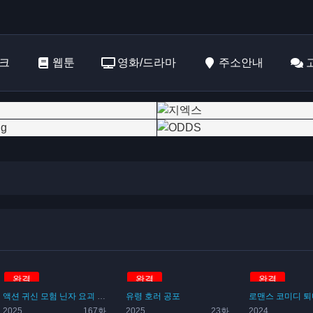
크
웹툰
영화/드라마
주소안내
완결
완결
완결
정령
액션
마왕
귀신
드래곤
모험
닌자
마녀
요괴
유령
괴물
공포
유령
유령
호러
공포
로맨스
코미디
퇴
2025
167화
2025
23화
2024