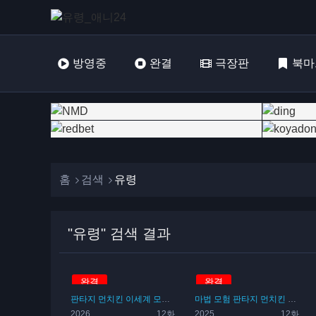
방영중
완결
극장판
북마
홈
검색
유령
"유령" 검색 결과
완결
완결
판타지
먼치킨
이세계
모험
드래곤
마법
마법
모험
정령
판타지
마왕
마녀
먼치킨
유령
이세계
2026
12화
2025
12화