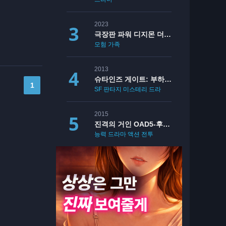
2023
극장판 파워 디지몬 더 비기닝
모험
가족
2013
슈타인즈 게이트: 부하영역의 데자뷰
1
SF
판타지
미스테리
드라마
소꿉친구
로맨스
2015
진격의 거인 OAD5-후회없는 선택(후편)
능력
드라마
액션
전투