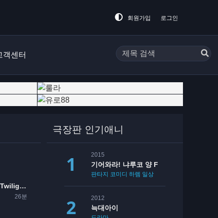
회원가입
로그인
고객센터
극장판 인기애니
2015
기어와라! 냐루코 양 F
판타지
코미디
하렘
일상
학원
기동전사 건담 Twilight AXIS 붉은 잔영
26분
2012
늑대아이
드라마