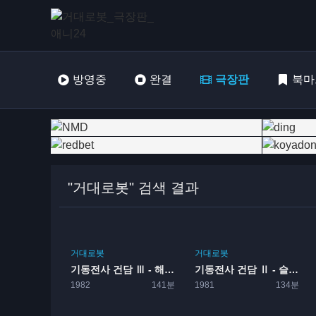
방영중
완결
극장판
북마
"거대로봇" 검색 결과
거대로봇
거대로봇
기동전사 건담 Ⅲ - 해후의 우주
기동전사 건담 Ⅱ - 슬픈 전사
1982
141분
1981
134분