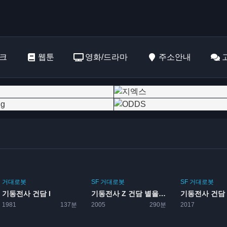
크
웹툰
영화/드라마
주소안내
거대로봇
SF
거대로봇
SF
거대로봇
기동전사 건담 I
기동전사 Z 건담 별을 잇는 자
1981
137분
2005
290분
2017